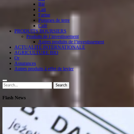
Blé
Lait
Farine
Pommes de terre
Café
PRODUITS BOURSIERS
Produits de l’investissement
Autres produits de l’investissement
ACTUALITÉ INTERNATIONALE
AGRICULTURE BIO
Or
Assurances
Autres produits à effet de levier
Search
Search
for:
Flash News