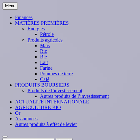
Skip
Menu
to
content
Finances
MATIÈRES PREMIÈRES
Énergies
Pétrole
Produits agricoles
Maïs
Riz
Blé
Lait
Farine
Pommes de terre
Café
PRODUITS BOURSIERS
Produits de l’investissement
Autres produits de l’investissement
ACTUALITÉ INTERNATIONALE
AGRICULTURE BIO
Or
Assurances
Autres produits à effet de levier
Search