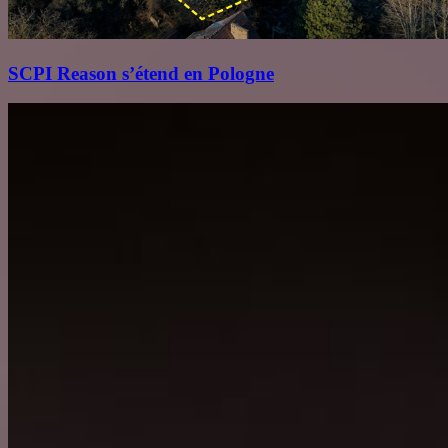
SCPI Reason s’étend en Pologne