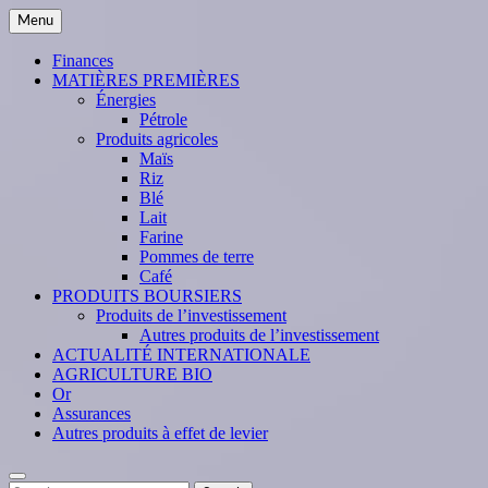
Skip
Menu
to
content
Finances
MATIÈRES PREMIÈRES
Énergies
Pétrole
Produits agricoles
Maïs
Riz
Blé
Lait
Farine
Pommes de terre
Café
PRODUITS BOURSIERS
Produits de l’investissement
Autres produits de l’investissement
ACTUALITÉ INTERNATIONALE
AGRICULTURE BIO
Or
Assurances
Autres produits à effet de levier
Search