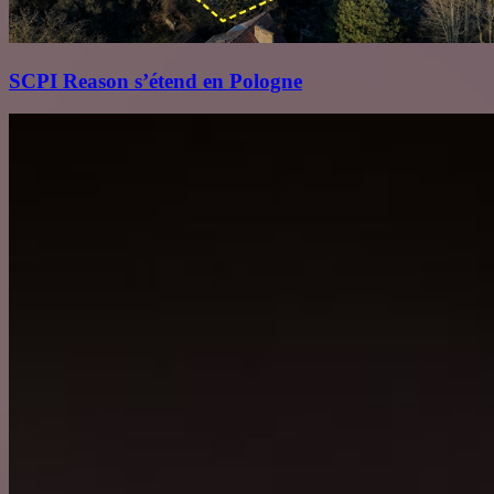
SCPI Reason s’étend en Pologne