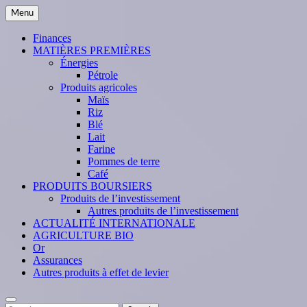
Skip
Menu
to
content
Finances
MATIÈRES PREMIÈRES
Énergies
Pétrole
Produits agricoles
Maïs
Riz
Blé
Lait
Farine
Pommes de terre
Café
PRODUITS BOURSIERS
Produits de l’investissement
Autres produits de l’investissement
ACTUALITÉ INTERNATIONALE
AGRICULTURE BIO
Or
Assurances
Autres produits à effet de levier
Search