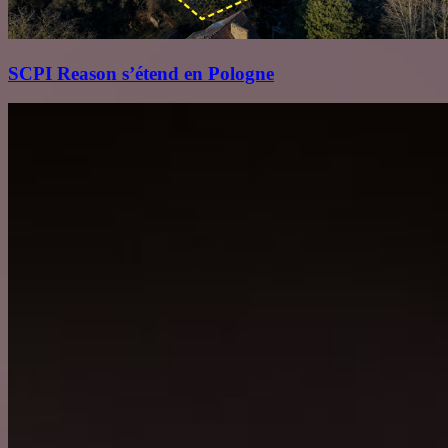
SCPI Reason s’étend en Pologne