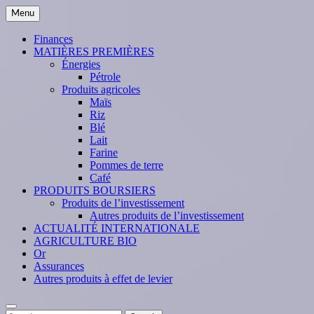
Skip
Menu
to
content
Finances
MATIÈRES PREMIÈRES
Énergies
Pétrole
Produits agricoles
Maïs
Riz
Blé
Lait
Farine
Pommes de terre
Café
PRODUITS BOURSIERS
Produits de l’investissement
Autres produits de l’investissement
ACTUALITÉ INTERNATIONALE
AGRICULTURE BIO
Or
Assurances
Autres produits à effet de levier
Search