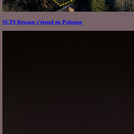
SCPI Reason s’étend en Pologne