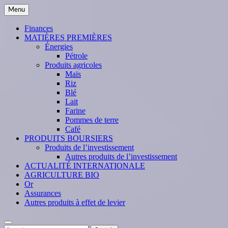
Skip
Menu
to
content
Finances
MATIÈRES PREMIÈRES
Énergies
Pétrole
Produits agricoles
Maïs
Riz
Blé
Lait
Farine
Pommes de terre
Café
PRODUITS BOURSIERS
Produits de l’investissement
Autres produits de l’investissement
ACTUALITÉ INTERNATIONALE
AGRICULTURE BIO
Or
Assurances
Autres produits à effet de levier
Search