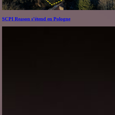
SCPI Reason s’étend en Pologne