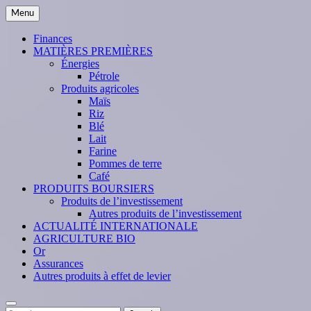
Skip
Menu
to
content
Finances
MATIÈRES PREMIÈRES
Énergies
Pétrole
Produits agricoles
Maïs
Riz
Blé
Lait
Farine
Pommes de terre
Café
PRODUITS BOURSIERS
Produits de l’investissement
Autres produits de l’investissement
ACTUALITÉ INTERNATIONALE
AGRICULTURE BIO
Or
Assurances
Autres produits à effet de levier
Search