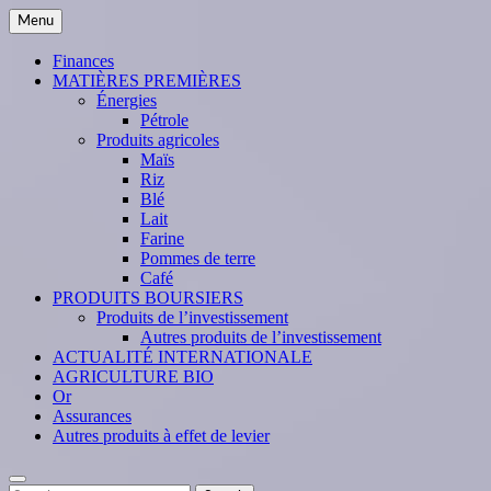
Skip
Menu
to
content
Finances
MATIÈRES PREMIÈRES
Énergies
Pétrole
Produits agricoles
Maïs
Riz
Blé
Lait
Farine
Pommes de terre
Café
PRODUITS BOURSIERS
Produits de l’investissement
Autres produits de l’investissement
ACTUALITÉ INTERNATIONALE
AGRICULTURE BIO
Or
Assurances
Autres produits à effet de levier
Search