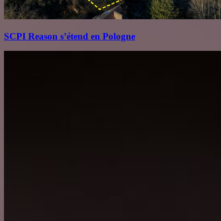
SCPI Reason s’étend en Pologne