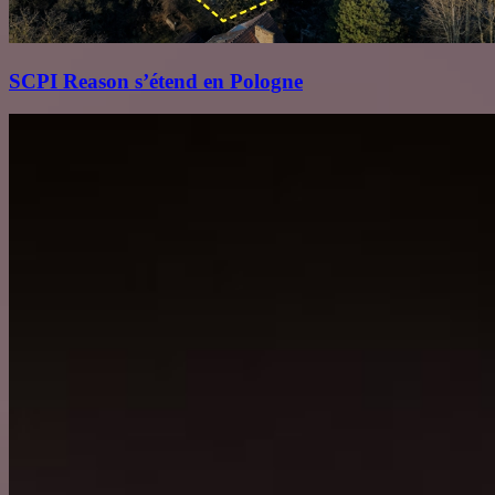
SCPI Reason s’étend en Pologne