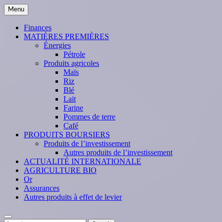
Skip
Menu
to
content
Finances
MATIÈRES PREMIÈRES
Énergies
Pétrole
Produits agricoles
Maïs
Riz
Blé
Lait
Farine
Pommes de terre
Café
PRODUITS BOURSIERS
Produits de l’investissement
Autres produits de l’investissement
ACTUALITÉ INTERNATIONALE
AGRICULTURE BIO
Or
Assurances
Autres produits à effet de levier
Search