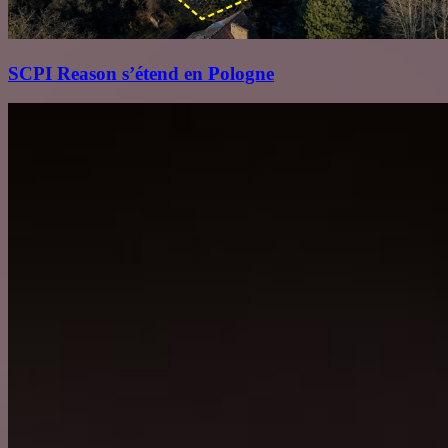
SCPI Reason s’étend en Pologne