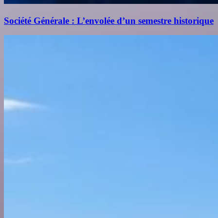
Société Générale : L’envolée d’un semestre historique