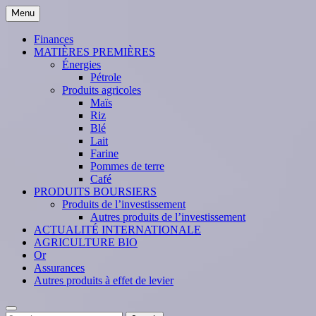
Skip
Menu
to
content
Finances
MATIÈRES PREMIÈRES
Énergies
Pétrole
Produits agricoles
Maïs
Riz
Blé
Lait
Farine
Pommes de terre
Café
PRODUITS BOURSIERS
Produits de l’investissement
Autres produits de l’investissement
ACTUALITÉ INTERNATIONALE
AGRICULTURE BIO
Or
Assurances
Autres produits à effet de levier
Search