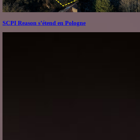
SCPI Reason s’étend en Pologne