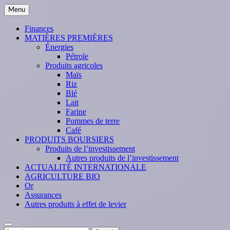
Skip
Menu
to
content
Finances
MATIÈRES PREMIÈRES
Énergies
Pétrole
Produits agricoles
Maïs
Riz
Blé
Lait
Farine
Pommes de terre
Café
PRODUITS BOURSIERS
Produits de l’investissement
Autres produits de l’investissement
ACTUALITÉ INTERNATIONALE
AGRICULTURE BIO
Or
Assurances
Autres produits à effet de levier
Search