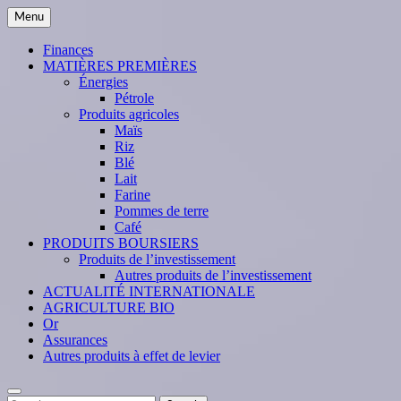
Skip
Menu
to
content
Finances
MATIÈRES PREMIÈRES
Énergies
Pétrole
Produits agricoles
Maïs
Riz
Blé
Lait
Farine
Pommes de terre
Café
PRODUITS BOURSIERS
Produits de l’investissement
Autres produits de l’investissement
ACTUALITÉ INTERNATIONALE
AGRICULTURE BIO
Or
Assurances
Autres produits à effet de levier
Search