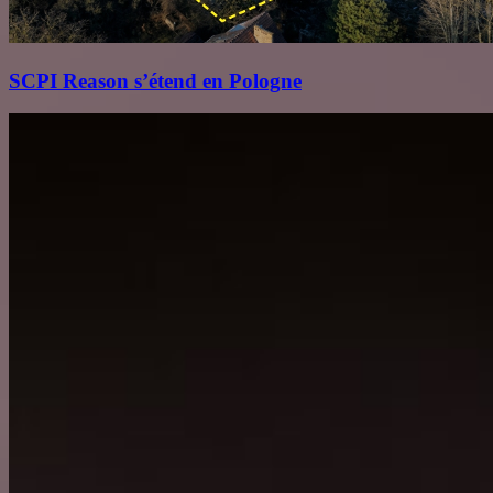
SCPI Reason s’étend en Pologne