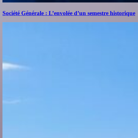
Société Générale : L’envolée d’un semestre historique