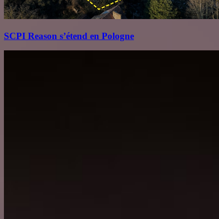
SCPI Reason s’étend en Pologne