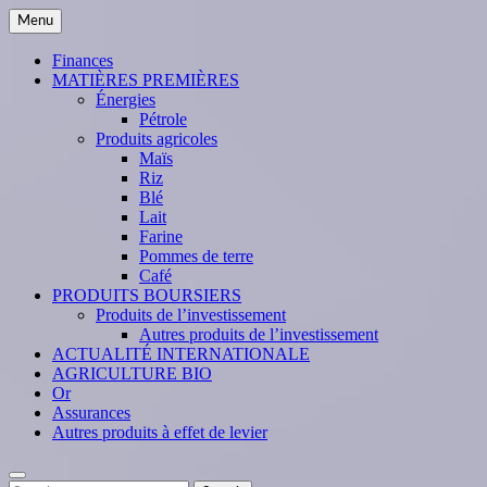
Skip
Menu
to
content
Finances
MATIÈRES PREMIÈRES
Énergies
Pétrole
Produits agricoles
Maïs
Riz
Blé
Lait
Farine
Pommes de terre
Café
PRODUITS BOURSIERS
Produits de l’investissement
Autres produits de l’investissement
ACTUALITÉ INTERNATIONALE
AGRICULTURE BIO
Or
Assurances
Autres produits à effet de levier
Search