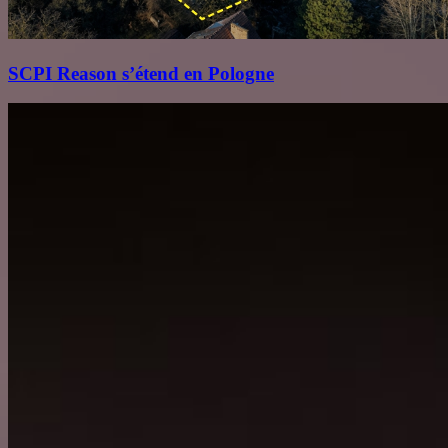
SCPI Reason s’étend en Pologne