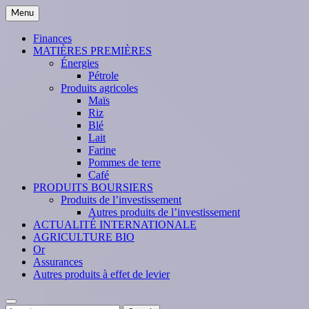
Skip
Menu
to
content
Finances
MATIÈRES PREMIÈRES
Énergies
Pétrole
Produits agricoles
Maïs
Riz
Blé
Lait
Farine
Pommes de terre
Café
PRODUITS BOURSIERS
Produits de l’investissement
Autres produits de l’investissement
ACTUALITÉ INTERNATIONALE
AGRICULTURE BIO
Or
Assurances
Autres produits à effet de levier
Search