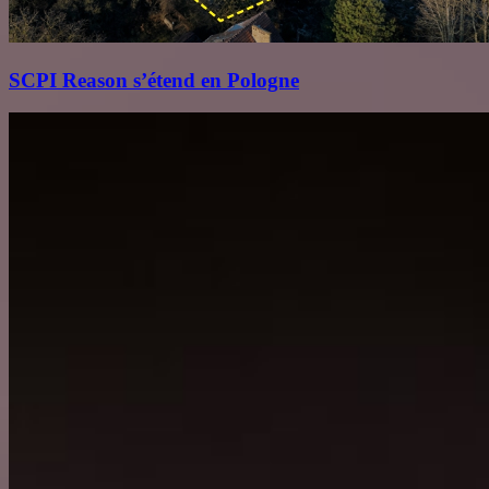
SCPI Reason s’étend en Pologne