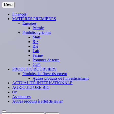
Skip
Menu
to
content
Finances
MATIÈRES PREMIÈRES
Énergies
Pétrole
Produits agricoles
Maïs
Riz
Blé
Lait
Farine
Pommes de terre
Café
PRODUITS BOURSIERS
Produits de l’investissement
Autres produits de l’investissement
ACTUALITÉ INTERNATIONALE
AGRICULTURE BIO
Or
Assurances
Autres produits à effet de levier
Search