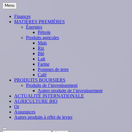
Skip
Menu
to
content
Finances
MATIÈRES PREMIÈRES
Énergies
Pétrole
Produits agricoles
Maïs
Riz
Blé
Lait
Farine
Pommes de terre
Café
PRODUITS BOURSIERS
Produits de l’investissement
Autres produits de l’investissement
ACTUALITÉ INTERNATIONALE
AGRICULTURE BIO
Or
Assurances
Autres produits à effet de levier
Search