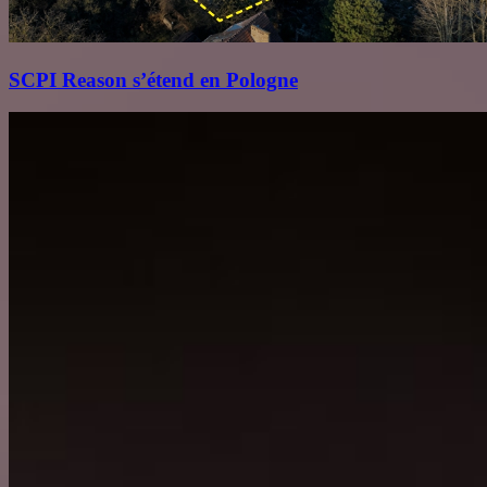
SCPI Reason s’étend en Pologne