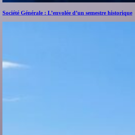
Société Générale : L’envolée d’un semestre historique