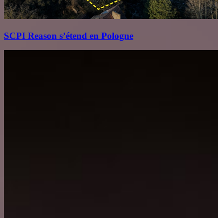
SCPI Reason s’étend en Pologne