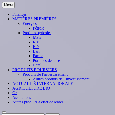
Skip
Menu
to
content
Finances
MATIÈRES PREMIÈRES
Énergies
Pétrole
Produits agricoles
Maïs
Riz
Blé
Lait
Farine
Pommes de terre
Café
PRODUITS BOURSIERS
Produits de l’investissement
Autres produits de l’investissement
ACTUALITÉ INTERNATIONALE
AGRICULTURE BIO
Or
Assurances
Autres produits à effet de levier
Search