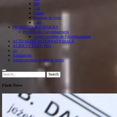
Blé
Lait
Farine
Pommes de terre
Café
PRODUITS BOURSIERS
Produits de l’investissement
Autres produits de l’investissement
ACTUALITÉ INTERNATIONALE
AGRICULTURE BIO
Or
Assurances
Autres produits à effet de levier
Search
Search
for:
Flash News