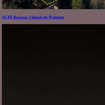
SCPI Reason s’étend en Pologne