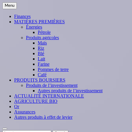
Skip
Menu
to
content
Finances
MATIÈRES PREMIÈRES
Énergies
Pétrole
Produits agricoles
Maïs
Riz
Blé
Lait
Farine
Pommes de terre
Café
PRODUITS BOURSIERS
Produits de l’investissement
Autres produits de l’investissement
ACTUALITÉ INTERNATIONALE
AGRICULTURE BIO
Or
Assurances
Autres produits à effet de levier
Search