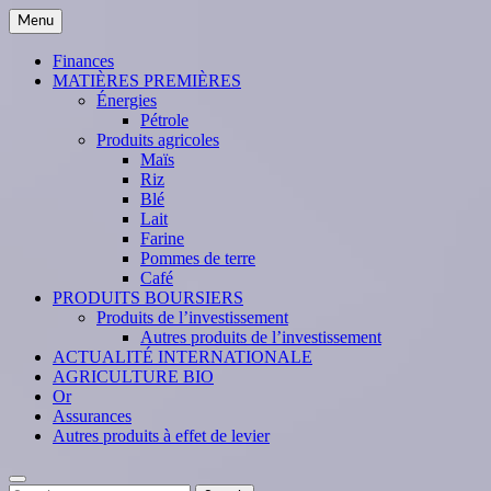
Skip
Menu
to
content
Finances
MATIÈRES PREMIÈRES
Énergies
Pétrole
Produits agricoles
Maïs
Riz
Blé
Lait
Farine
Pommes de terre
Café
PRODUITS BOURSIERS
Produits de l’investissement
Autres produits de l’investissement
ACTUALITÉ INTERNATIONALE
AGRICULTURE BIO
Or
Assurances
Autres produits à effet de levier
Search