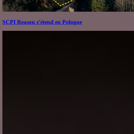
SCPI Reason s’étend en Pologne