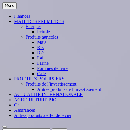
Skip
Menu
to
content
Finances
MATIÈRES PREMIÈRES
Énergies
Pétrole
Produits agricoles
Maïs
Riz
Blé
Lait
Farine
Pommes de terre
Café
PRODUITS BOURSIERS
Produits de l’investissement
Autres produits de l’investissement
ACTUALITÉ INTERNATIONALE
AGRICULTURE BIO
Or
Assurances
Autres produits à effet de levier
Search