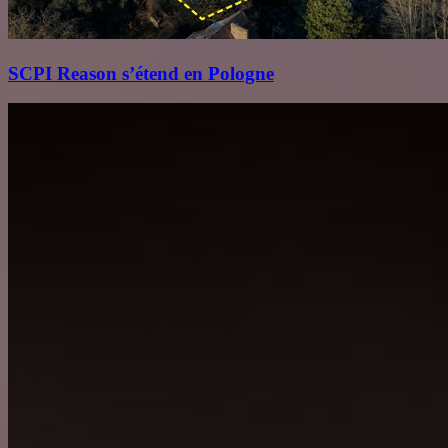
SCPI Reason s’étend en Pologne