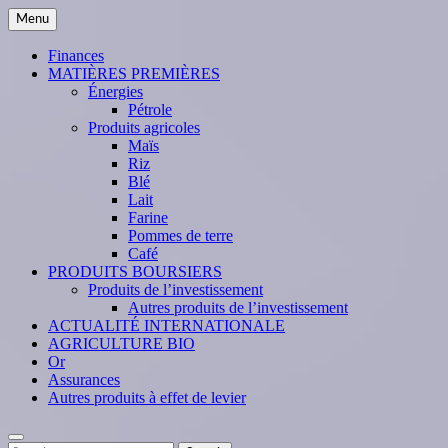
Skip
Menu
to
content
Finances
MATIÈRES PREMIÈRES
Énergies
Pétrole
Produits agricoles
Maïs
Riz
Blé
Lait
Farine
Pommes de terre
Café
PRODUITS BOURSIERS
Produits de l’investissement
Autres produits de l’investissement
ACTUALITÉ INTERNATIONALE
AGRICULTURE BIO
Or
Assurances
Autres produits à effet de levier
Search