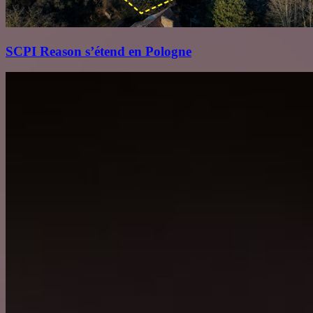
SCPI Reason s’étend en Pologne