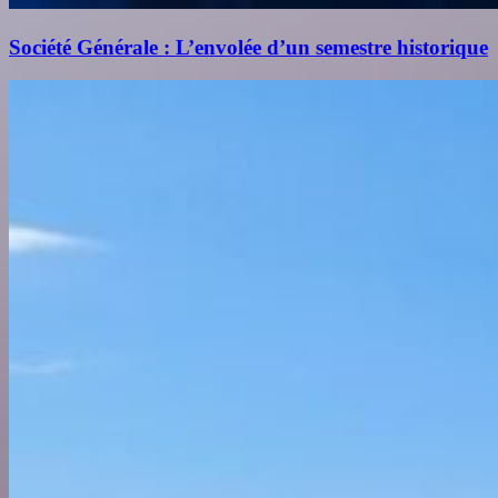
Société Générale : L’envolée d’un semestre historique