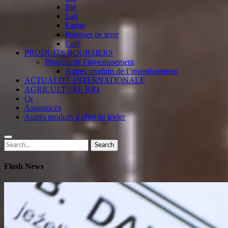
Blé
Lait
Farine
Pommes de terre
Café
PRODUITS BOURSIERS
Produits de l’investissement
Autres produits de l’investissement
ACTUALITÉ INTERNATIONALE
AGRICULTURE BIO
Or
Assurances
Autres produits à effet de levier
Search
Search
for:
Flash News