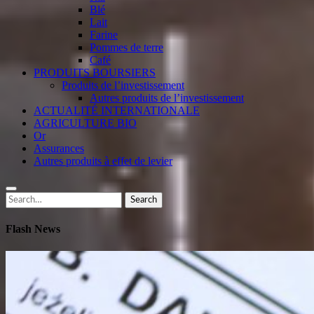
Blé
Lait
Farine
Pommes de terre
Café
PRODUITS BOURSIERS
Produits de l’investissement
Autres produits de l’investissement
ACTUALITÉ INTERNATIONALE
AGRICULTURE BIO
Or
Assurances
Autres produits à effet de levier
Search
Search
for:
Flash News