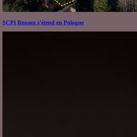
SCPI Reason s’étend en Pologne