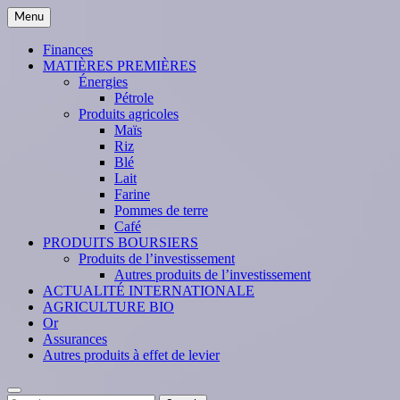
Skip
Menu
to
content
Finances
MATIÈRES PREMIÈRES
Énergies
Pétrole
Produits agricoles
Maïs
Riz
Blé
Lait
Farine
Pommes de terre
Café
PRODUITS BOURSIERS
Produits de l’investissement
Autres produits de l’investissement
ACTUALITÉ INTERNATIONALE
AGRICULTURE BIO
Or
Assurances
Autres produits à effet de levier
Search