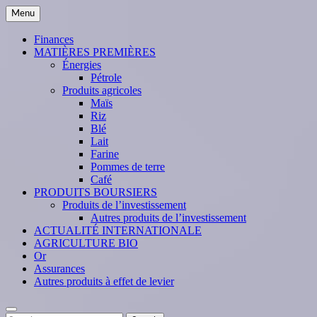
Skip
Menu
to
content
Finances
MATIÈRES PREMIÈRES
Énergies
Pétrole
Produits agricoles
Maïs
Riz
Blé
Lait
Farine
Pommes de terre
Café
PRODUITS BOURSIERS
Produits de l’investissement
Autres produits de l’investissement
ACTUALITÉ INTERNATIONALE
AGRICULTURE BIO
Or
Assurances
Autres produits à effet de levier
Search