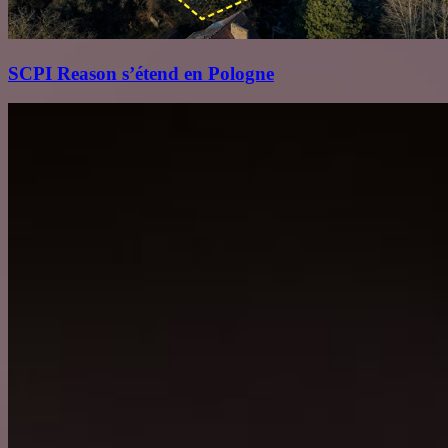
SCPI Reason s’étend en Pologne