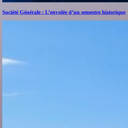
Société Générale : L’envolée d’un semestre historique