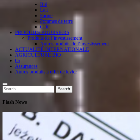
Blé
Lait
Farine
Pommes de terre
Café
PRODUITS BOURSIERS
Produits de l’investissement
Autres produits de l’investissement
ACTUALITÉ INTERNATIONALE
AGRICULTURE BIO
Or
Assurances
Autres produits à effet de levier
Search
Search
for:
Flash News