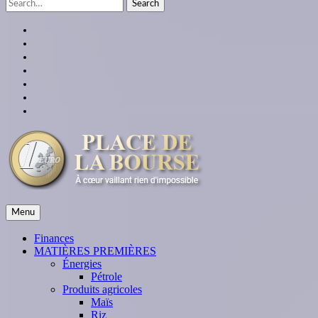
Search
for:
facebook
twitter
linkedin
instagram
youtube
Google
Plus
themespiral
place de la bourse
Menu
À cœur vaillant rien d'impossible
Finances
MATIÈRES PREMIÈRES
Énergies
Pétrole
Produits agricoles
Maïs
Riz