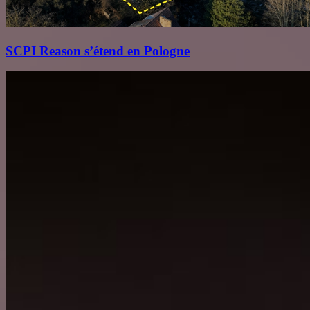
SCPI Reason s’étend en Pologne