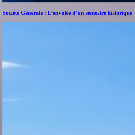
Société Générale : L’envolée d’un semestre historique