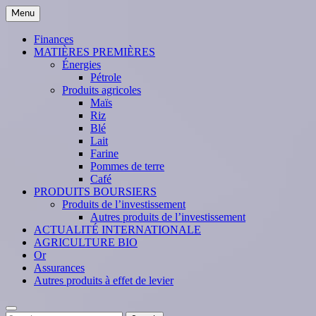
Skip
Menu
to
content
Finances
MATIÈRES PREMIÈRES
Énergies
Pétrole
Produits agricoles
Maïs
Riz
Blé
Lait
Farine
Pommes de terre
Café
PRODUITS BOURSIERS
Produits de l’investissement
Autres produits de l’investissement
ACTUALITÉ INTERNATIONALE
AGRICULTURE BIO
Or
Assurances
Autres produits à effet de levier
Search