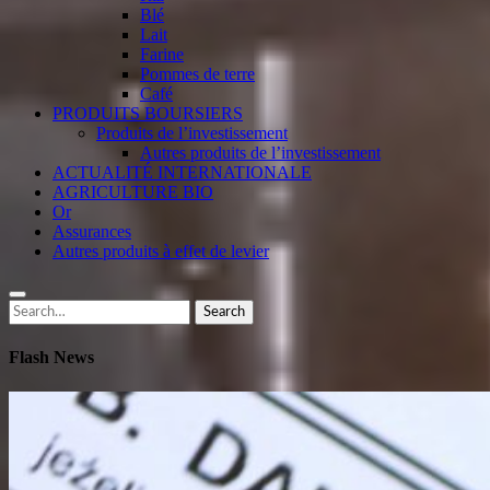
Blé
Lait
Farine
Pommes de terre
Café
PRODUITS BOURSIERS
Produits de l’investissement
Autres produits de l’investissement
ACTUALITÉ INTERNATIONALE
AGRICULTURE BIO
Or
Assurances
Autres produits à effet de levier
Search
Search
for:
Flash News