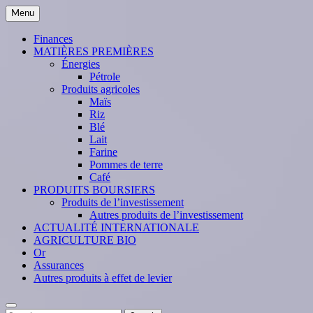
Skip
Menu
to
content
Finances
MATIÈRES PREMIÈRES
Énergies
Pétrole
Produits agricoles
Maïs
Riz
Blé
Lait
Farine
Pommes de terre
Café
PRODUITS BOURSIERS
Produits de l’investissement
Autres produits de l’investissement
ACTUALITÉ INTERNATIONALE
AGRICULTURE BIO
Or
Assurances
Autres produits à effet de levier
Search