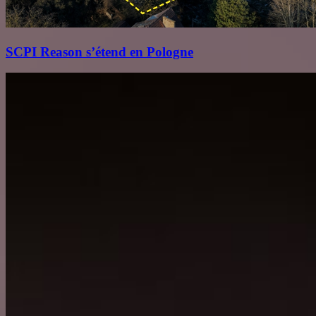
SCPI Reason s’étend en Pologne