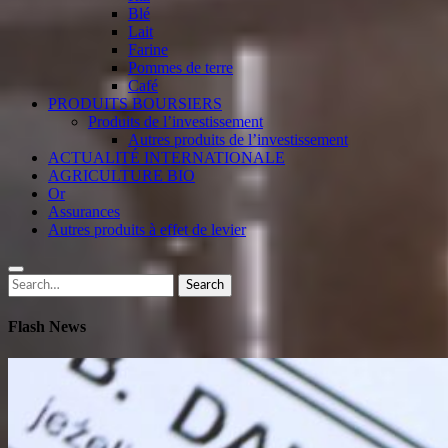
Blé
Lait
Farine
Pommes de terre
Café
PRODUITS BOURSIERS
Produits de l’investissement
Autres produits de l’investissement
ACTUALITÉ INTERNATIONALE
AGRICULTURE BIO
Or
Assurances
Autres produits à effet de levier
Search
Search
for:
Flash News