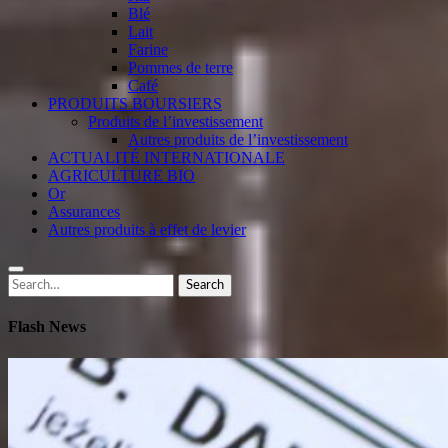
Blé
Lait
Farine
Pommes de terre
Café
PRODUITS BOURSIERS
Produits de l’investissement
Autres produits de l’investissement
ACTUALITÉ INTERNATIONALE
AGRICULTURE BIO
Or
Assurances
Autres produits à effet de levier
Search
Search
for:
Flash News