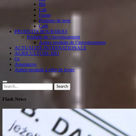
Blé
Lait
Farine
Pommes de terre
Café
PRODUITS BOURSIERS
Produits de l’investissement
Autres produits de l’investissement
ACTUALITÉ INTERNATIONALE
AGRICULTURE BIO
Or
Assurances
Autres produits à effet de levier
Search
Search
for:
Flash News