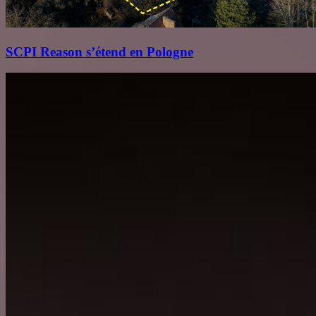
SCPI Reason s’étend en Pologne