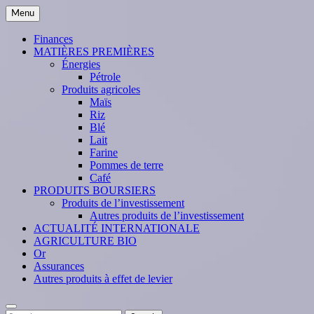
Skip
Menu
to
content
Finances
MATIÈRES PREMIÈRES
Énergies
Pétrole
Produits agricoles
Maïs
Riz
Blé
Lait
Farine
Pommes de terre
Café
PRODUITS BOURSIERS
Produits de l’investissement
Autres produits de l’investissement
ACTUALITÉ INTERNATIONALE
AGRICULTURE BIO
Or
Assurances
Autres produits à effet de levier
Search