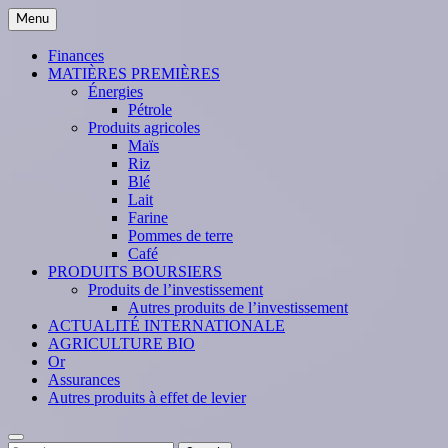
Skip
Menu
to
content
Finances
MATIÈRES PREMIÈRES
Énergies
Pétrole
Produits agricoles
Maïs
Riz
Blé
Lait
Farine
Pommes de terre
Café
PRODUITS BOURSIERS
Produits de l’investissement
Autres produits de l’investissement
ACTUALITÉ INTERNATIONALE
AGRICULTURE BIO
Or
Assurances
Autres produits à effet de levier
Search