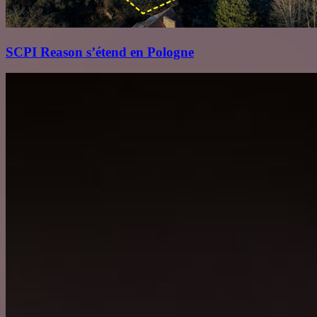
SCPI Reason s’étend en Pologne