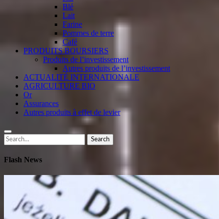
Blé
Lait
Farine
Pommes de terre
Café
PRODUITS BOURSIERS
Produits de l’investissement
Autres produits de l’investissement
ACTUALITÉ INTERNATIONALE
AGRICULTURE BIO
Or
Assurances
Autres produits à effet de levier
Search
Search
for:
Flash News