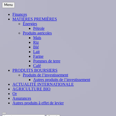
Skip
Menu
to
content
Finances
MATIÈRES PREMIÈRES
Énergies
Pétrole
Produits agricoles
Maïs
Riz
Blé
Lait
Farine
Pommes de terre
Café
PRODUITS BOURSIERS
Produits de l’investissement
Autres produits de l’investissement
ACTUALITÉ INTERNATIONALE
AGRICULTURE BIO
Or
Assurances
Autres produits à effet de levier
Search