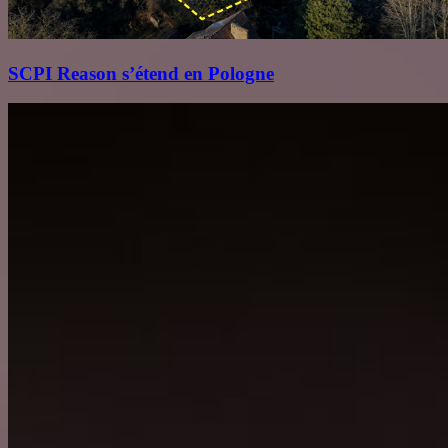
SCPI Reason s’étend en Pologne