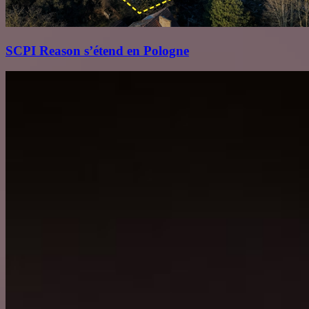
SCPI Reason s’étend en Pologne