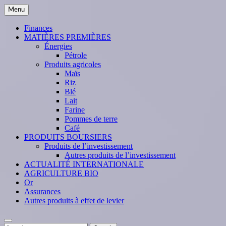
Skip
Menu
to
content
Finances
MATIÈRES PREMIÈRES
Énergies
Pétrole
Produits agricoles
Maïs
Riz
Blé
Lait
Farine
Pommes de terre
Café
PRODUITS BOURSIERS
Produits de l’investissement
Autres produits de l’investissement
ACTUALITÉ INTERNATIONALE
AGRICULTURE BIO
Or
Assurances
Autres produits à effet de levier
Search