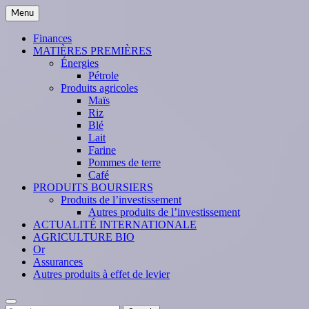
Skip
Menu
to
content
Finances
MATIÈRES PREMIÈRES
Énergies
Pétrole
Produits agricoles
Maïs
Riz
Blé
Lait
Farine
Pommes de terre
Café
PRODUITS BOURSIERS
Produits de l’investissement
Autres produits de l’investissement
ACTUALITÉ INTERNATIONALE
AGRICULTURE BIO
Or
Assurances
Autres produits à effet de levier
Search