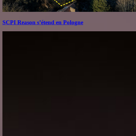
SCPI Reason s’étend en Pologne