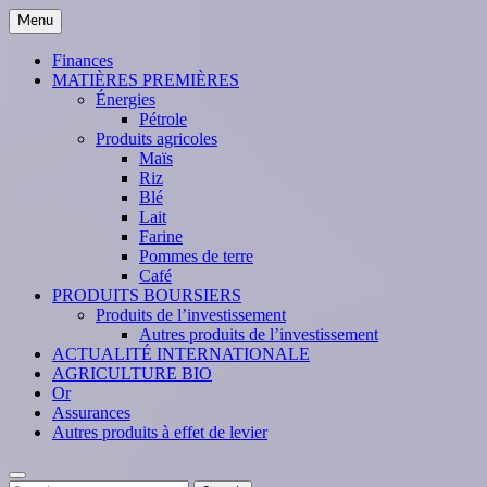
Skip
Menu
to
content
Finances
MATIÈRES PREMIÈRES
Énergies
Pétrole
Produits agricoles
Maïs
Riz
Blé
Lait
Farine
Pommes de terre
Café
PRODUITS BOURSIERS
Produits de l’investissement
Autres produits de l’investissement
ACTUALITÉ INTERNATIONALE
AGRICULTURE BIO
Or
Assurances
Autres produits à effet de levier
Search