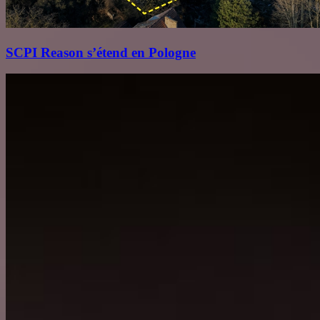
SCPI Reason s’étend en Pologne