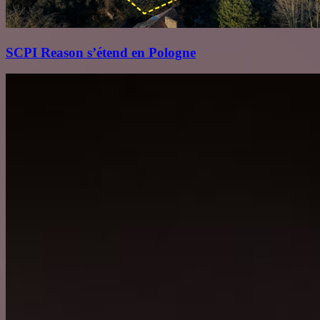
SCPI Reason s’étend en Pologne