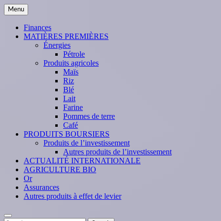
Skip
Menu
to
content
Finances
MATIÈRES PREMIÈRES
Énergies
Pétrole
Produits agricoles
Maïs
Riz
Blé
Lait
Farine
Pommes de terre
Café
PRODUITS BOURSIERS
Produits de l’investissement
Autres produits de l’investissement
ACTUALITÉ INTERNATIONALE
AGRICULTURE BIO
Or
Assurances
Autres produits à effet de levier
Search