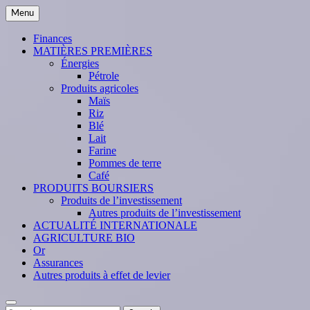
Skip
Menu
to
content
Finances
MATIÈRES PREMIÈRES
Énergies
Pétrole
Produits agricoles
Maïs
Riz
Blé
Lait
Farine
Pommes de terre
Café
PRODUITS BOURSIERS
Produits de l’investissement
Autres produits de l’investissement
ACTUALITÉ INTERNATIONALE
AGRICULTURE BIO
Or
Assurances
Autres produits à effet de levier
Search