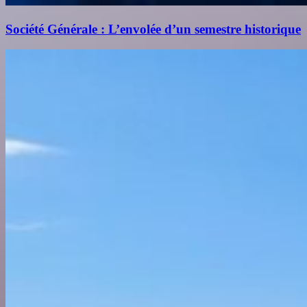
Société Générale : L’envolée d’un semestre historique