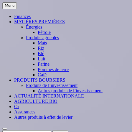
Skip
Menu
to
content
Finances
MATIÈRES PREMIÈRES
Énergies
Pétrole
Produits agricoles
Maïs
Riz
Blé
Lait
Farine
Pommes de terre
Café
PRODUITS BOURSIERS
Produits de l’investissement
Autres produits de l’investissement
ACTUALITÉ INTERNATIONALE
AGRICULTURE BIO
Or
Assurances
Autres produits à effet de levier
Search