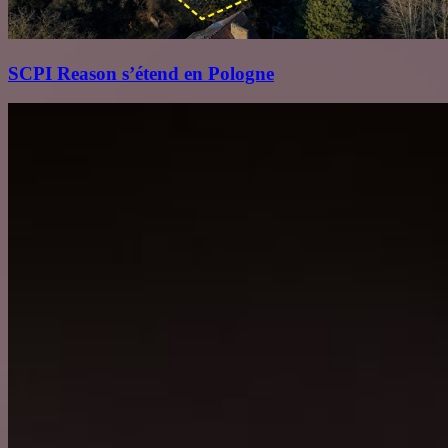
SCPI Reason s’étend en Pologne