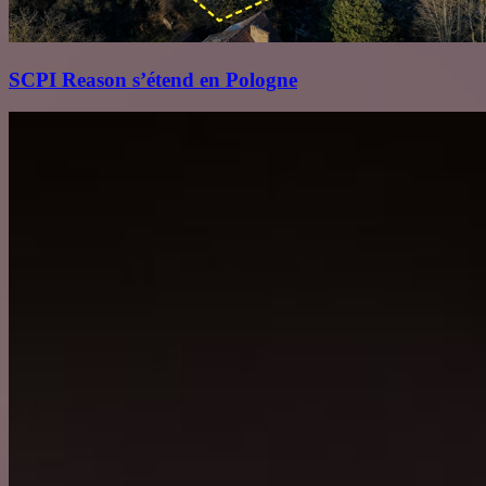
SCPI Reason s’étend en Pologne