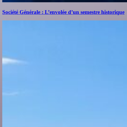
Société Générale : L’envolée d’un semestre historique