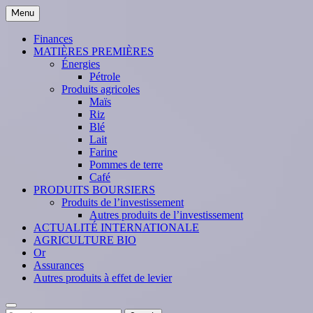
Skip
Menu
to
content
Finances
MATIÈRES PREMIÈRES
Énergies
Pétrole
Produits agricoles
Maïs
Riz
Blé
Lait
Farine
Pommes de terre
Café
PRODUITS BOURSIERS
Produits de l’investissement
Autres produits de l’investissement
ACTUALITÉ INTERNATIONALE
AGRICULTURE BIO
Or
Assurances
Autres produits à effet de levier
Search