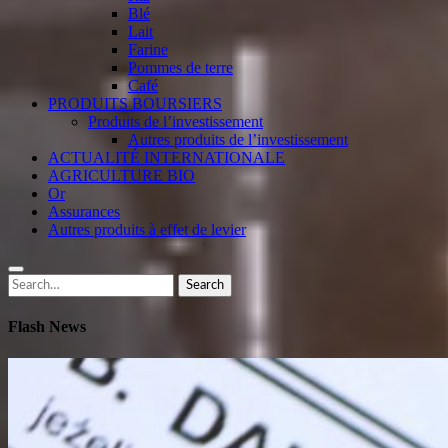
Blé
Lait
Farine
Pommes de terre
Café
PRODUITS BOURSIERS
Produits de l’investissement
Autres produits de l’investissement
ACTUALITÉ INTERNATIONALE
AGRICULTURE BIO
Or
Assurances
Autres produits à effet de levier
Search
Search
for:
Flash News