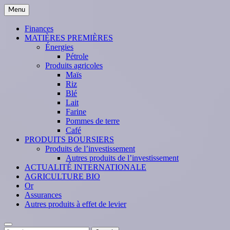
Skip
Menu
to
content
Finances
MATIÈRES PREMIÈRES
Énergies
Pétrole
Produits agricoles
Maïs
Riz
Blé
Lait
Farine
Pommes de terre
Café
PRODUITS BOURSIERS
Produits de l’investissement
Autres produits de l’investissement
ACTUALITÉ INTERNATIONALE
AGRICULTURE BIO
Or
Assurances
Autres produits à effet de levier
Search