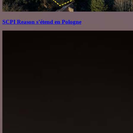
SCPI Reason s’étend en Pologne