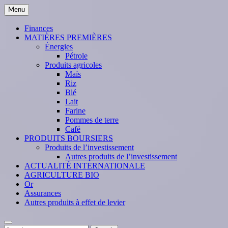
Skip
Menu
to
content
Finances
MATIÈRES PREMIÈRES
Énergies
Pétrole
Produits agricoles
Maïs
Riz
Blé
Lait
Farine
Pommes de terre
Café
PRODUITS BOURSIERS
Produits de l’investissement
Autres produits de l’investissement
ACTUALITÉ INTERNATIONALE
AGRICULTURE BIO
Or
Assurances
Autres produits à effet de levier
Search