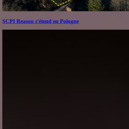
SCPI Reason s’étend en Pologne