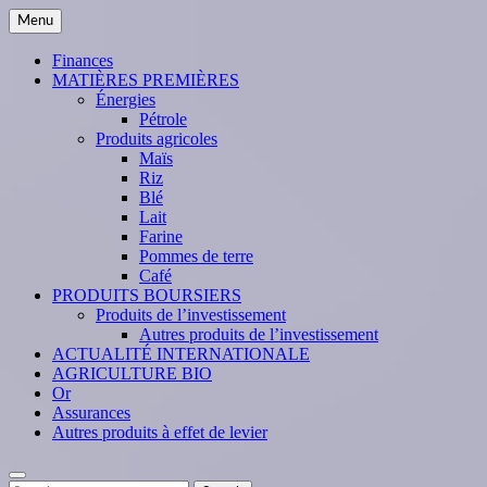
Skip
Menu
to
content
Finances
MATIÈRES PREMIÈRES
Énergies
Pétrole
Produits agricoles
Maïs
Riz
Blé
Lait
Farine
Pommes de terre
Café
PRODUITS BOURSIERS
Produits de l’investissement
Autres produits de l’investissement
ACTUALITÉ INTERNATIONALE
AGRICULTURE BIO
Or
Assurances
Autres produits à effet de levier
Search