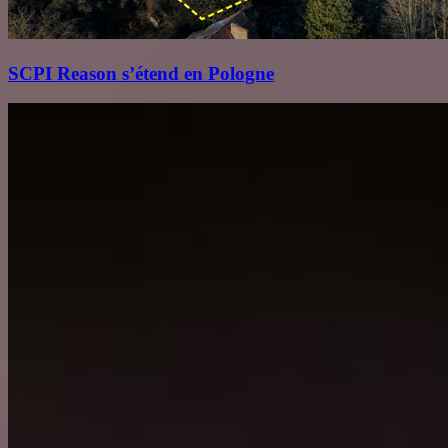
SCPI Reason s’étend en Pologne