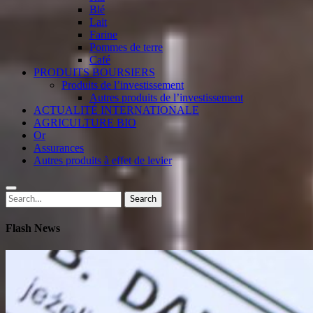
Blé
Lait
Farine
Pommes de terre
Café
PRODUITS BOURSIERS
Produits de l’investissement
Autres produits de l’investissement
ACTUALITÉ INTERNATIONALE
AGRICULTURE BIO
Or
Assurances
Autres produits à effet de levier
Search
Search
for:
Flash News